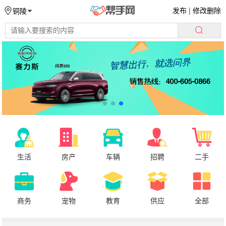
发布
|
修改删除
铜陵
生活
房产
车辆
招聘
二手
商务
宠物
教育
供应
全部