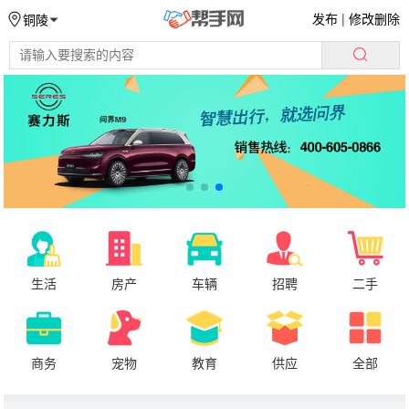
发布
|
修改删除
铜陵
生活
房产
车辆
招聘
二手
商务
宠物
教育
供应
全部