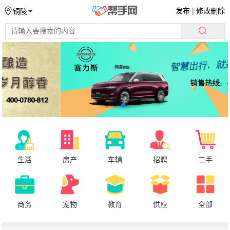
发布
|
修改删除
铜陵
生活
房产
车辆
招聘
二手
商务
宠物
教育
供应
全部