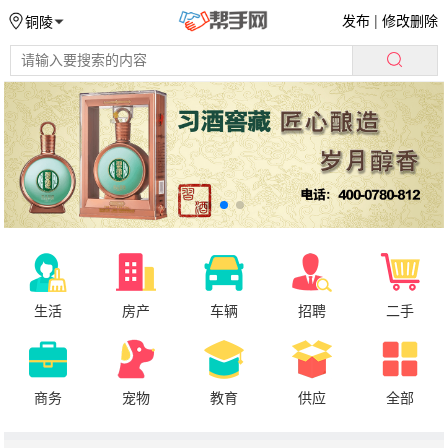
发布
|
修改删除
铜陵
生活
房产
车辆
招聘
二手
商务
宠物
教育
供应
全部