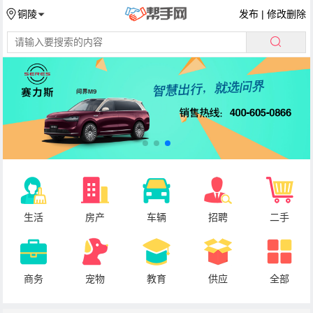
发布
|
修改删除
铜陵
生活
房产
车辆
招聘
二手
商务
宠物
教育
供应
全部