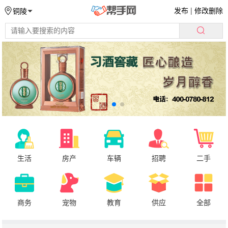
发布
|
修改删除
铜陵
生活
房产
车辆
招聘
二手
商务
宠物
教育
供应
全部