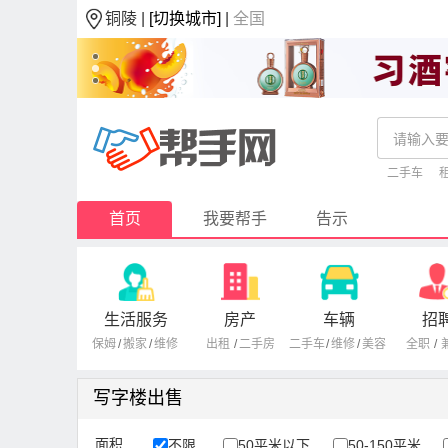
铜陵 |
[切换城市]
|
全国
二手车
首页
我要帮手
告示
生活服务
房产
车辆
招
保姆
/
搬家
/
维修
出租
/
二手房
二手车
/
维修
/
美容
全职
/
写字楼出售
面积
不限
50平米以下
50-150平米