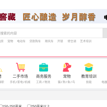
租房
宠物
电动车
贷款购车
顺风车
开锁
修空调
艺术培训
聘
二手市场
商务服务
宠物
教育培训
兼职
手机
/
家电
/
机械
工商
/
物流
猫
/
狗
/
鱼
/
鸟
技能
电
150-250平米
250平米以上