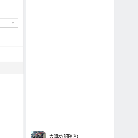
大润发(铜陵店)