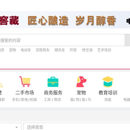
租房
宠物
电动车
贷款购车
顺风车
开锁
修空调
艺术培训
聘
二手市场
商务服务
宠物
教育培训
兼职
手机
/
家电
/
机械
工商
/
物流
猫
/
狗
/
鱼
/
鸟
技能
电
选择类型