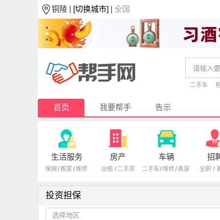
铜陵 |
[切换城市]
|
全国
二手车
首页
我要帮手
告示
生活服务
房产
车辆
招
保姆
/
搬家
/
维修
出租
/
二手房
二手车
/
维修
/
美容
全职
/
投资担保
选择地区