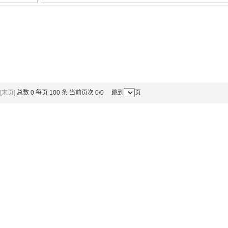
[末页]
总数 0 每页 100 条 当前页次 0/0 跳到
页