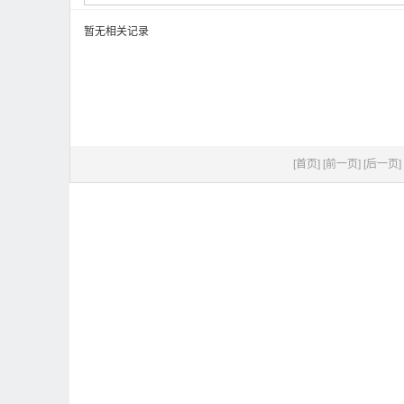
暂无相关记录
[首页]
[前一页]
[后一页]