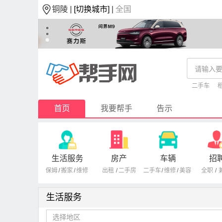
铜陵 |
[切换城市]
|
全国
二手车
首页
我要帮手
告示
生活服务
房产
车辆
招
保姆
/
搬家
/
维修
出租
/
二手房
二手车
/
维修
/
美容
全职
/
生活服务
选择地区