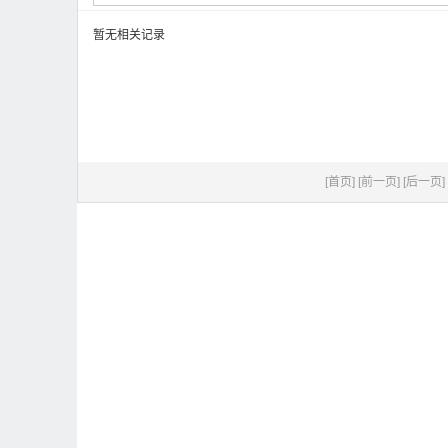
暂无相关记录
[首页]
[前一页]
[后一页]