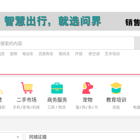
租房
宠物
电动车
贷款购车
顺风车
开锁
修空调
艺术培训
聘
二手市场
商务服务
宠物
教育培训
兼职
手机
/
家电
/
机械
工商
/
物流
猫
/
狗
/
鱼
/
鸟
技能
电
同城征婚