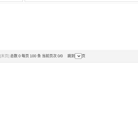
[末页]
总数 0 每页 100 条 当前页次 0/0 跳到
页