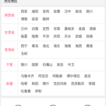
西北地区
西安
咸阳
宝鸡
安康
汉中
商洛
铜川
陕西省
渭南
延安
榆林
兰州
白银
定西
甘南
嘉峪关
金昌
酒泉
甘肃省
临夏
陇南
平凉
庆阳
天水
武威
张掖
西宁
果洛
海北
海东
海南
海西
黄南
青海省
玉树
宁夏
银川
固原
石嘴山
吴忠
中卫
乌鲁木齐
阿克苏
阿勒泰
博尔塔拉
昌吉
新疆
哈密
和田
喀什
克拉玛依
克孜勒苏
塔城
吐鲁番
伊犁