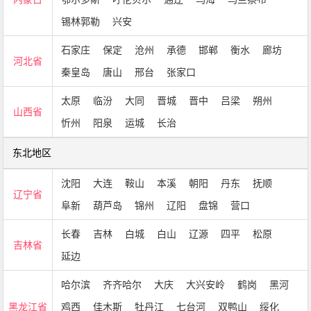
锡林郭勒
兴安
石家庄
保定
沧州
承德
邯郸
衡水
廊坊
河北省
秦皇岛
唐山
邢台
张家口
太原
临汾
大同
晋城
晋中
吕梁
朔州
山西省
忻州
阳泉
运城
长治
东北地区
沈阳
大连
鞍山
本溪
朝阳
丹东
抚顺
辽宁省
阜新
葫芦岛
锦州
辽阳
盘锦
营口
长春
吉林
白城
白山
辽源
四平
松原
吉林省
延边
哈尔滨
齐齐哈尔
大庆
大兴安岭
鹤岗
黑河
黑龙江省
鸡西
佳木斯
牡丹江
七台河
双鸭山
绥化