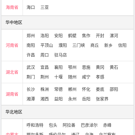
海南省
海口
三亚
华中地区
郑州
洛阳
安阳
鹤壁
焦作
开封
漯河
河南省
南阳
平顶山
濮阳
三门峡
商丘
新乡
信阳
许昌
周口
驻马店
武汉
宜昌
襄阳
鄂州
恩施
黄冈
黄石
湖北省
荆门
荆州
十堰
随州
咸宁
孝感
长沙
株洲
常德
郴州
怀化
娄底
邵阳
湖南省
湘潭
湘西
益阳
永州
岳阳
张家界
华北地区
呼和浩特
包头
阿拉善
巴彦淖尔
赤峰
内蒙古
鄂尔多斯
呼伦贝尔
通辽
乌海
乌兰察布