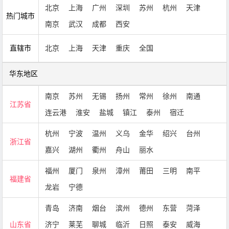
北京
上海
广州
深圳
苏州
杭州
天津
热门城市
南京
武汉
成都
西安
直辖市
北京
上海
天津
重庆
全国
华东地区
南京
苏州
无锡
扬州
常州
徐州
南通
江苏省
连云港
淮安
盐城
镇江
泰州
宿迁
杭州
宁波
温州
义乌
金华
绍兴
台州
浙江省
嘉兴
湖州
衢州
舟山
丽水
福州
厦门
泉州
漳州
莆田
三明
南平
福建省
龙岩
宁德
青岛
济南
烟台
滨州
德州
东营
菏泽
山东省
济宁
莱芜
聊城
临沂
日照
泰安
威海