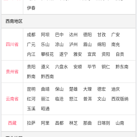
伊春
西南地区
成都
阿坝
巴中
达州
德阳
甘孜
广安
四川省
广元
乐山
凉山
泸州
眉山
绵阳
南充
内江
攀枝花
遂宁
雅安
宜宾
资阳
自贡
贵阳
遵义
六盘水
安顺
毕节
铜仁
黔东南
贵州省
黔南
黔西南
昆明
曲靖
保山
楚雄
大理
德宏
迪庆
云南省
红河
丽江
临沧
怒江
普洱
文山
西双版纳
玉溪
昭通
西藏
拉萨
阿里
昌都
林芝
那曲
日喀则
山南