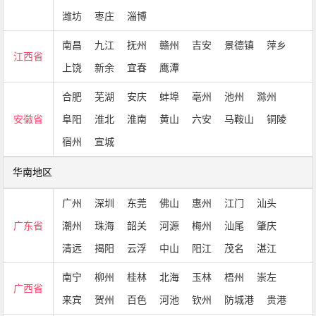
潍坊
枣庄
淄博
南昌
九江
抚州
赣州
吉安
景德镇
萍乡
江西省
上饶
新余
宜春
鹰潭
合肥
芜湖
安庆
蚌埠
亳州
池州
滁州
安徽省
阜阳
淮北
淮南
黄山
六安
马鞍山
铜陵
宿州
宣城
华南地区
广州
深圳
东莞
佛山
惠州
江门
汕头
广东省
潮州
珠海
韶关
河源
梅州
汕尾
肇庆
清远
揭阳
云浮
中山
阳江
茂名
湛江
南宁
柳州
桂林
北海
玉林
梧州
崇左
广西省
来宾
贺州
百色
河池
钦州
防城港
贵港