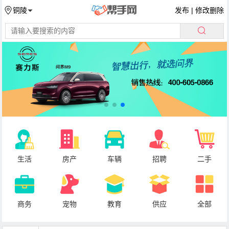
发布
|
修改删除
铜陵
生活
房产
车辆
招聘
二手
商务
宠物
教育
供应
全部