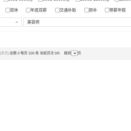
双休
年底双薪
交通补助
房补
带薪年假
美容师
[末页]
总数 0 每页 100 条 当前页次 0/0 跳到
页