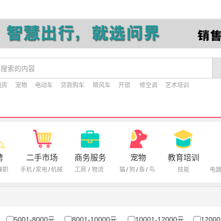
租房
宠物
电动车
贷款购车
顺风车
开锁
修空调
艺术培训
聘
二手市场
商务服务
宠物
教育培训
兼职
手机
/
家电
/
机械
工商
/
物流
猫
/
狗
/
鱼
/
鸟
技能
电
5001-8000元
8001-10000元
10001-12000元
1200