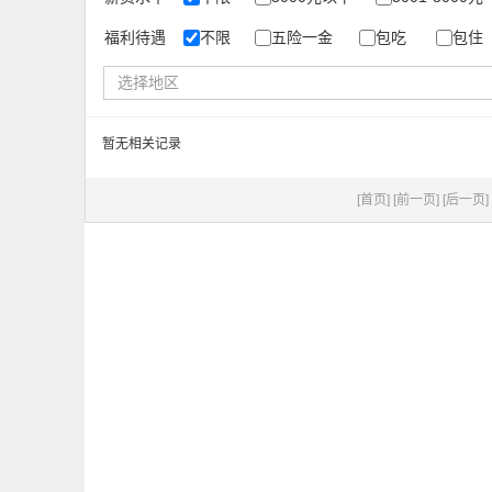
福利待遇
不限
五险一金
包吃
包住
选择地区
暂无相关记录
[首页]
[前一页]
[后一页]