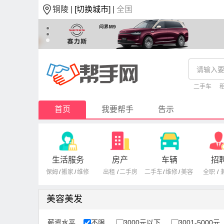
铜陵 |
[切换城市]
|
全国
二手车
首页
我要帮手
告示
生活服务
房产
车辆
招
保姆
/
搬家
/
维修
出租
/
二手房
二手车
/
维修
/
美容
全职
/
美容美发
薪资水平
不限
3000元以下
3001-5000元