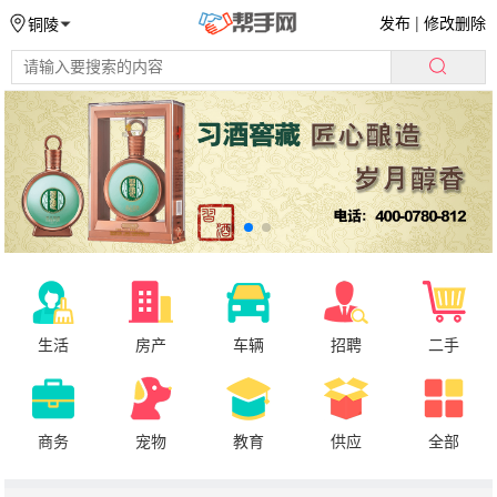
发布
|
修改删除
铜陵
生活
房产
车辆
招聘
二手
商务
宠物
教育
供应
全部