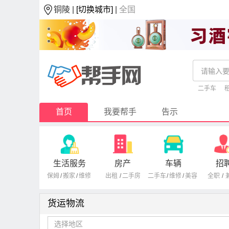
铜陵 |
[切换城市]
|
全国
二手车
首页
我要帮手
告示
生活服务
房产
车辆
招
保姆
/
搬家
/
维修
出租
/
二手房
二手车
/
维修
/
美容
全职
/
货运物流
选择地区