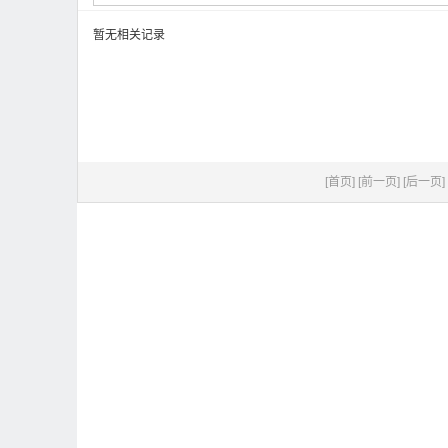
暂无相关记录
[首页]
[前一页]
[后一页]