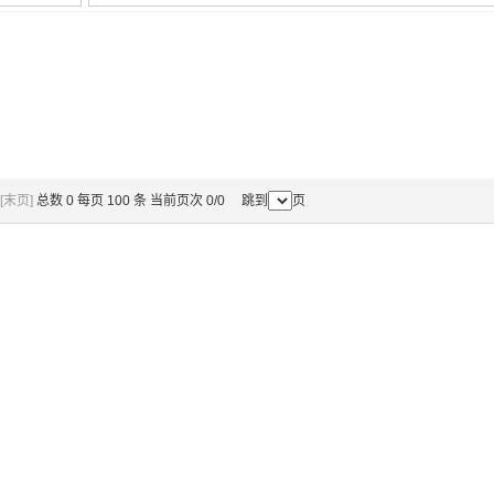
[末页]
总数 0 每页 100 条 当前页次 0/0 跳到
页