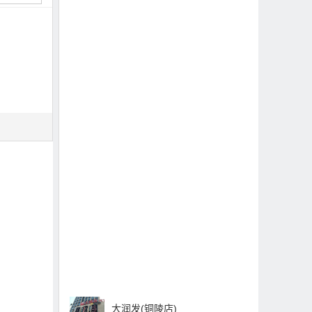
大润发(铜陵店)