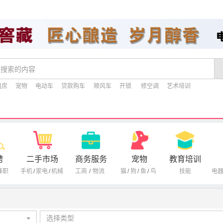
租房
宠物
电动车
贷款购车
顺风车
开锁
修空调
艺术培训
聘
二手市场
商务服务
宠物
教育培训
兼职
手机
/
家电
/
机械
工商
/
物流
猫
/
狗
/
鱼
/
鸟
技能
电
选择类型