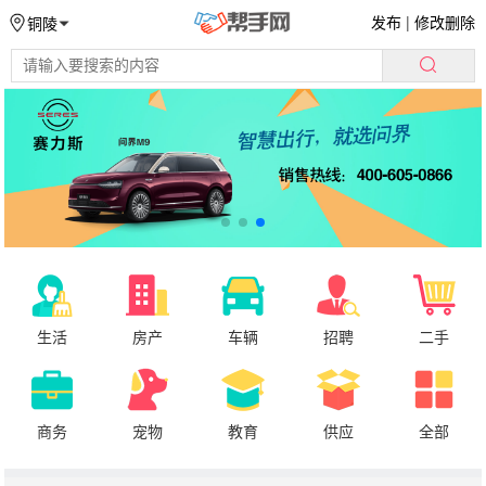
发布
|
修改删除
铜陵
生活
房产
车辆
招聘
二手
商务
宠物
教育
供应
全部