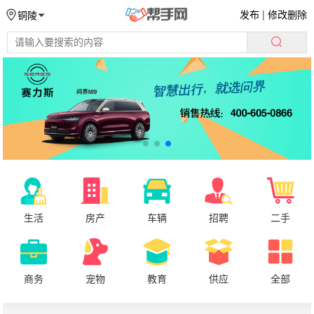
发布
|
修改删除
铜陵
生活
房产
车辆
招聘
二手
商务
宠物
教育
供应
全部