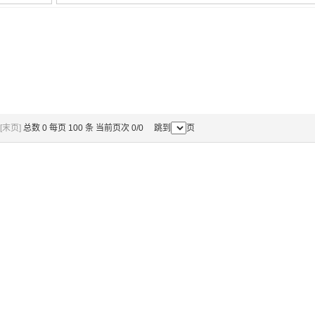
[末页]
总数 0 每页 100 条 当前页次 0/0 跳到
页