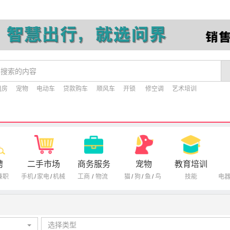
租房
宠物
电动车
贷款购车
顺风车
开锁
修空调
艺术培训
聘
二手市场
商务服务
宠物
教育培训
兼职
手机
/
家电
/
机械
工商
/
物流
猫
/
狗
/
鱼
/
鸟
技能
电
选择类型