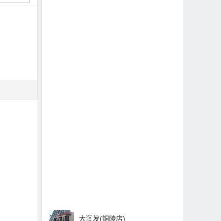
大润发(铜陵店)