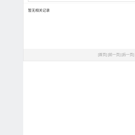
暂无相关记录
[首页]
[前一页]
[后一页]