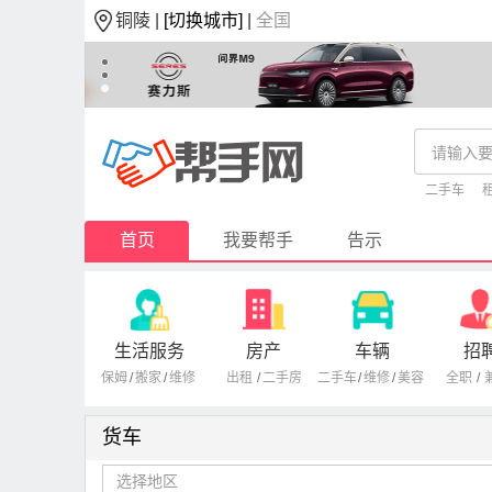
铜陵 |
[切换城市]
|
全国
二手车
首页
我要帮手
告示
生活服务
房产
车辆
招
保姆
/
搬家
/
维修
出租
/
二手房
二手车
/
维修
/
美容
全职
/
货车
选择地区