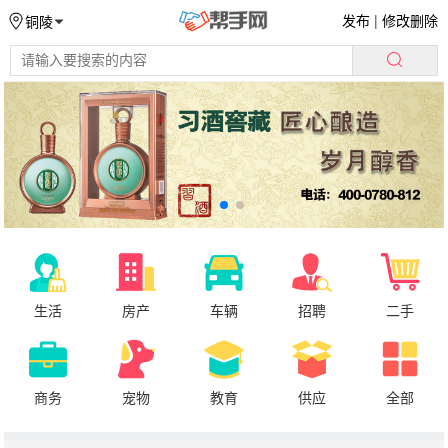
发布
|
修改删除
铜陵
生活
房产
车辆
招聘
二手
商务
宠物
教育
供应
全部