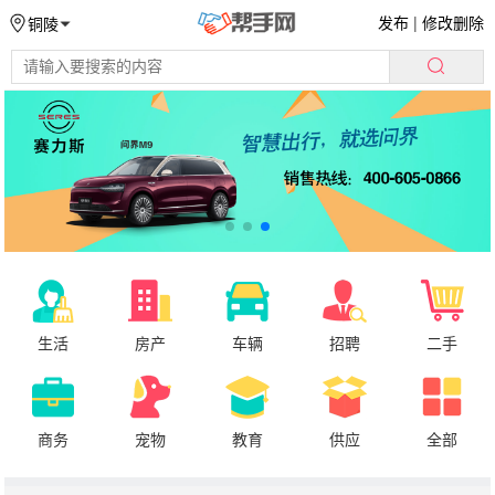
发布
|
修改删除
铜陵
生活
房产
车辆
招聘
二手
商务
宠物
教育
供应
全部