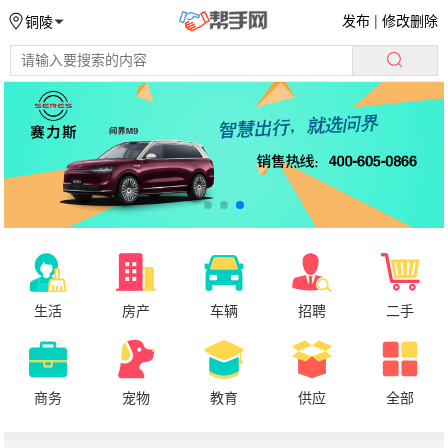
发布
|
修改删除
铜陵
生活
房产
车辆
招聘
二手
商务
宠物
教育
供应
全部