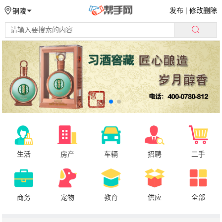
发布
|
修改删除
铜陵
生活
房产
车辆
招聘
二手
商务
宠物
教育
供应
全部