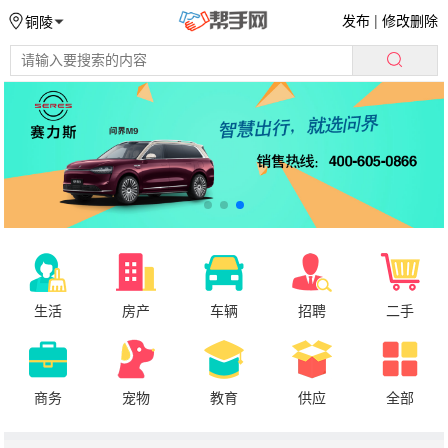
发布
|
修改删除
铜陵
生活
房产
车辆
招聘
二手
商务
宠物
教育
供应
全部