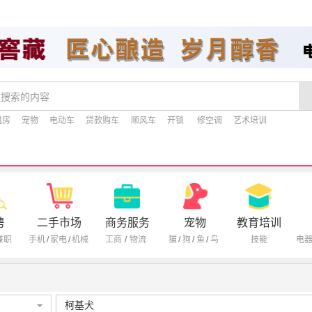
租房
宠物
电动车
贷款购车
顺风车
开锁
修空调
艺术培训
聘
二手市场
商务服务
宠物
教育培训
兼职
手机
/
家电
/
机械
工商
/
物流
猫
/
狗
/
鱼
/
鸟
技能
电
柯基犬