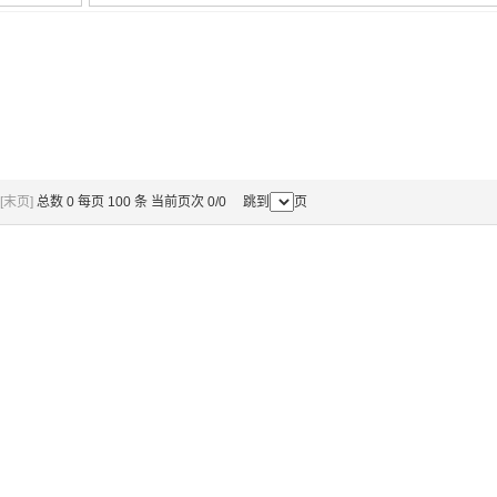
[末页]
总数 0 每页 100 条 当前页次 0/0 跳到
页