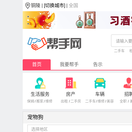
铜陵 |
[切换城市]
|
全国
二手车
首页
我要帮手
告示
生活服务
房产
车辆
招
保姆
/
搬家
/
维修
出租
/
二手房
二手车
/
维修
/
美容
全职
/
宠物狗
选择地区