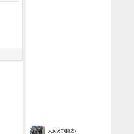
大润发(铜陵店)