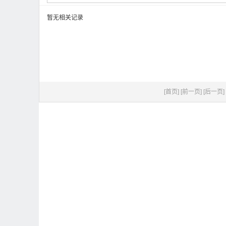
暂无相关记录
[首页]
[前一页]
[后一页]