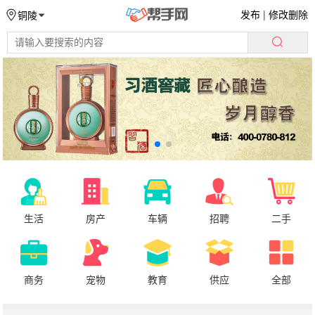
发布
|
修改删除
铜陵
生活
房产
车辆
招聘
二手
商务
宠物
教育
供应
全部