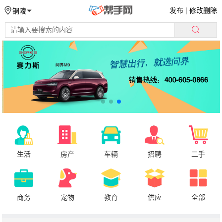
发布
|
修改删除
铜陵
生活
房产
车辆
招聘
二手
商务
宠物
教育
供应
全部