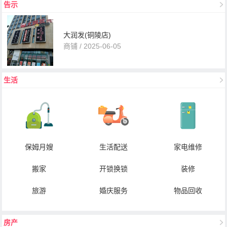
告示
大润发(铜陵店)
商铺 / 2025-06-05
生活
保姆月嫂
生活配送
家电维修
搬家
开锁换锁
装修
旅游
婚庆服务
物品回收
房产