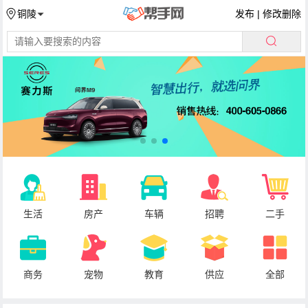
发布
|
修改删除
铜陵
生活
房产
车辆
招聘
二手
商务
宠物
教育
供应
全部